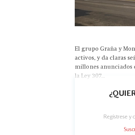
El grupo Graña y Mon
activos, y da claras s
millones anunciados e
la Ley 307...
¿QUIER
Regístrese y
Susc