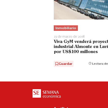
Inmobiliario
23 de marzo de 2018
Viva GyM venderá proyec
industrial Almonte en Lur
por US$100 millones
Guardar
Lectura de