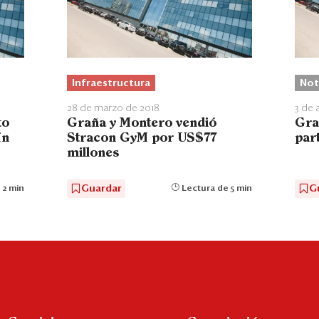
Infraestructura
Not
28 de marzo de 2018
3 de 
to
Graña y Montero vendió
Gra
ín
Stracon GyM por US$77
par
millones
Guardar
G
 2 min
Lectura de 5 min