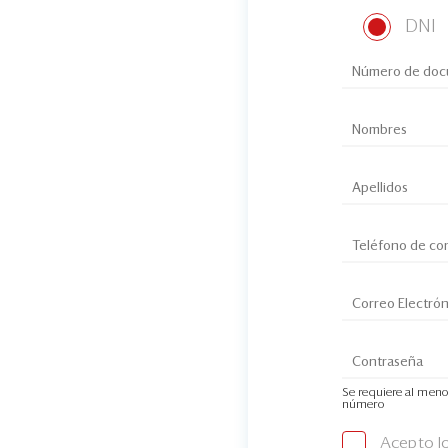
DNI
Se requiere al meno
número
Acepto l