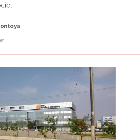
cio.
Montoya
8
min