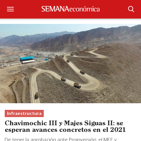
Suscríbase
Iniciar sesión
Portada
¿Qué está pasando?
Sectores y Empresas
Management
Economía y Finanzas
Infraestructura
Chavimochic III y Majes Siguas II: se
Legal y Política
esperan avances concretos en el 2021
De tener la aprobación ante Proinversión, el MEF y