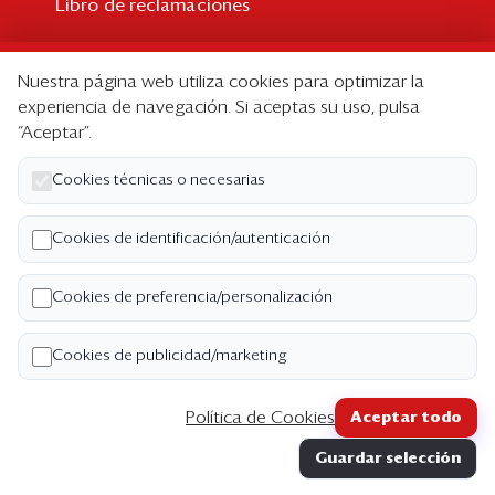
Libro de reclamaciones
Suscripción
Nuestra página web utiliza cookies para optimizar la
Suscripción individual
experiencia de navegación. Si aceptas su uso, pulsa
“Aceptar”.
Paquetes corporativos
Edición Impresa
Cookies técnicas o necesarias
Nosotros
Cookies de identificación/autenticación
Quiénes somos
Cookies de preferencia/personalización
Código de ética
Términos y Condiciones
Cookies de publicidad/marketing
Política de Privacidad
Política de Cookies
Aceptar todo
Copyright ©2026 Semana Económica. Todos los
Guardar selección
derechos reservados