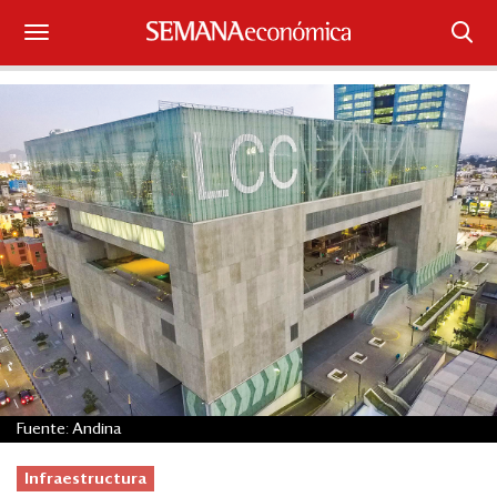
Suscríbase
Iniciar sesión
Portada
¿Qué está pasando?
Sectores y Empresas
Management
Economía y Finanzas
Fuente: Andina
Legal y Política
Infraestructura