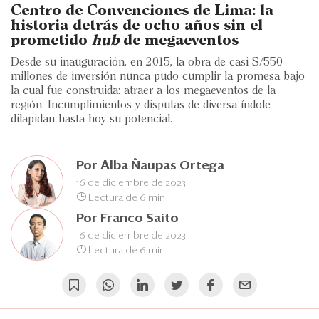
Eventos
Centro de Convenciones de Lima: la
historia detrás de ocho años sin el
Blogs
prometido
hub
de megaeventos
Desde su inauguración, en 2015, la obra de casi S/550
Ranking CEO
millones de inversión nunca pudo cumplir la promesa bajo
la cual fue construida: atraer a los megaeventos de la
Edición Impresa
región. Incumplimientos y disputas de diversa índole
dilapidan hasta hoy su potencial.
Por
Alba Ñaupas Ortega
16 de diciembre de 2023
Lectura de 6 min
Por
Franco Saito
16 de diciembre de 2023
Lectura de 6 min