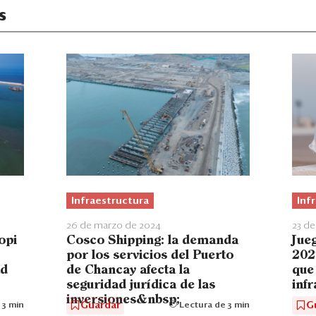
s
Infraestructura
Inf
26 de marzo de 2024
23 d
opi
Cosco Shipping: la demanda
Jue
por los servicios del Puerto
202
ad
de Chancay afecta la
que
seguridad jurídica de las
inf
inversiones&nbsp;
Guardar
G
 3 min
Lectura de 3 min