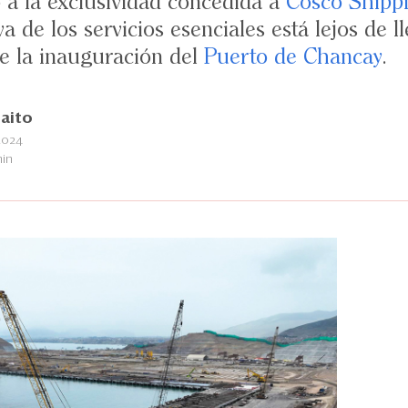
 a la exclusividad concedida a
Cosco Shippi
a de los servicios esenciales está lejos de 
de la inauguración del
Puerto de Chancay
.
aito
2024
min