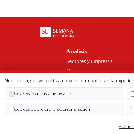
Análisis
Sectores y Empresas
Management
Nuestra página web utiliza cookies para optimizar la experien
Economía y Finanzas
Legal y Política
Cookies técnicas o necesarias
Ranking CEO
Cookies de preferencia/personalización
Blogs
Polític
Co