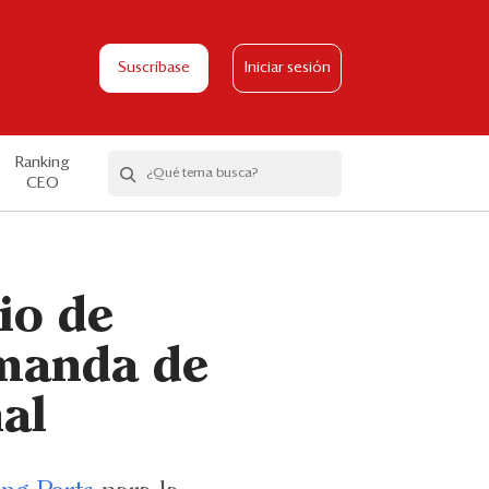
Suscríbase
Iniciar sesión
Ranking
CEO
io de
emanda de
al