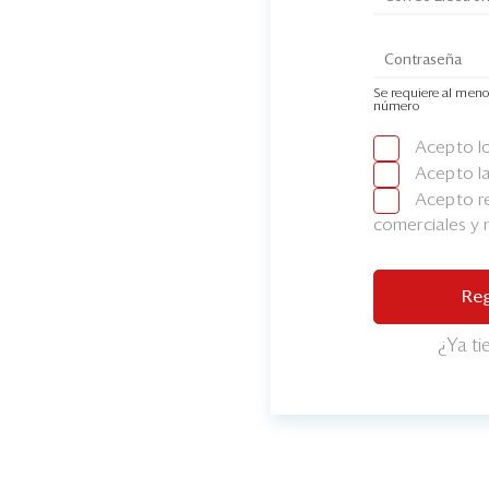
Se requiere al meno
número
Acepto l
Acepto l
Acepto re
comerciales y
Reg
¿Ya t