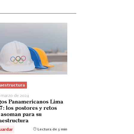
raestructura
e marzo de 2024
gos Panamericanos Lima
7: los postores y retos
 asoman para su
raestructura
uardar
Lectura de 3 min