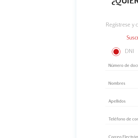
¿QUIER
Regístrese y
Susc
DNI