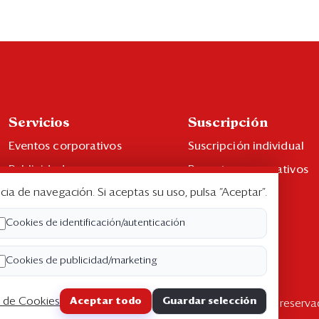
Servicios
Suscripción
Eventos corporativos
Suscripción individual
Publicidad
Paquetes corporativos
cia de navegación. Si aceptas su uso, pulsa “Aceptar”.
Contáctenos
Edición Impresa
Libro de reclamaciones
Cookies de identificación/autenticación
Cookies de publicidad/marketing
a de Cookies
Aceptar todo
Guardar selección
pyright ©2026 Semana Económica. Todos los derechos reserva