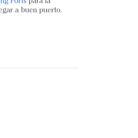
ng Ports
para la
llegar a buen puerto.