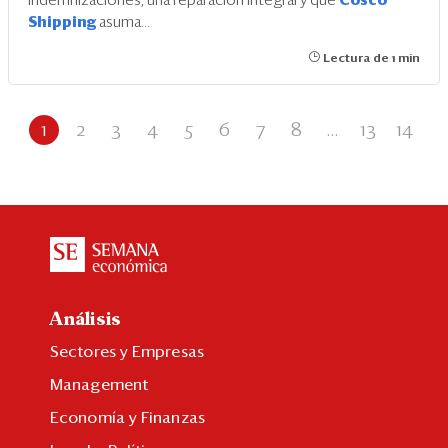
indemnizaciones, una reparación integral y que
Cosco
Shipping
asuma...
Lectura de 1 min
1
2
3
4
5
6
7
8
...
13
14
Análisis
Sectores y Empresas
Management
Economía y Finanzas