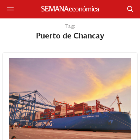
Suscríbase
Tag:
Puerto de Chancay
Iniciar sesión
Portada
¿Qué está pasando?
Sectores y Empresas
Management
Economía y Finanzas
Legal y Política