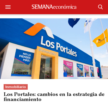
Suscríbase
Iniciar sesión
Portada
¿Qué está pasando?
Sectores y Empresas
Management
Economía y Finanzas
Inmobiliario
Los Portales: cambios en la estrategia de
Legal y Política
financiamiento