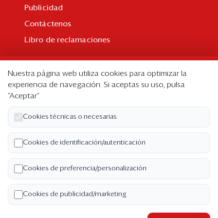
Publicidad
Contáctenos
Libro de reclamaciones
Suscripción
Nuestra página web utiliza cookies para optimizar la
Suscripción individual
experiencia de navegación. Si aceptas su uso, pulsa
“Aceptar”.
Paquetes corporativos
Edición Impresa
Cookies técnicas o necesarias
Nosotros
Cookies de identificación/autenticación
Quiénes somos
Cookies de preferencia/personalización
Código de ética
Términos y Condiciones
Cookies de publicidad/marketing
Política de Privacidad