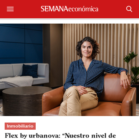
Suscríbase
Iniciar sesión
Portada
¿Qué está pasando?
Sectores y Empresas
Management
Economía y Finanzas
Legal y Política
Inmobiliario
Flex by urbanova:
“
Nuestro nivel de