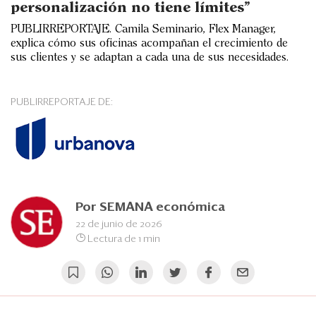
Eventos
personalización no tiene límites
”
PUBLIRREPORTAJE. Camila Seminario, Flex Manager,
Blogs
explica cómo sus oficinas acompañan el crecimiento de
sus clientes y se adaptan a cada una de sus necesidades.
Ranking CEO
Edición Impresa
PUBLIRREPORTAJE DE:
Por
SEMANA económica
22 de junio de 2026
Lectura de 1 min