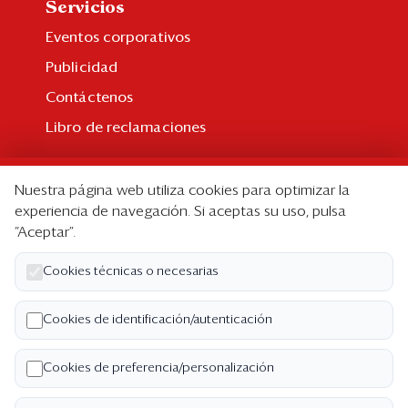
Servicios
Eventos corporativos
Publicidad
Contáctenos
Libro de reclamaciones
Suscripción
Nuestra página web utiliza cookies para optimizar la
Suscripción individual
experiencia de navegación. Si aceptas su uso, pulsa
“Aceptar”.
Paquetes corporativos
Edición Impresa
Cookies técnicas o necesarias
Nosotros
Cookies de identificación/autenticación
Quiénes somos
Cookies de preferencia/personalización
Código de ética
Términos y Condiciones