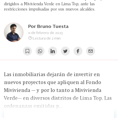
Eventos
dirigidos a Mivivienda Verde en Lima Top, ante las
restricciones impulsadas por sus nuevos alcaldes.
Blogs
Ranking CEO
Por
Bruno Tuesta
11 de febrero de 2023
Edición Impresa
Lectura de 2 min
Las inmobiliarias dejarán de invertir en
nuevos proyectos que apliquen al Fondo
Mivivienda — y por lo tanto a Mivivienda
Verde— en diversos distritos de Lima Top. Las
ordenanzas emitidas p...