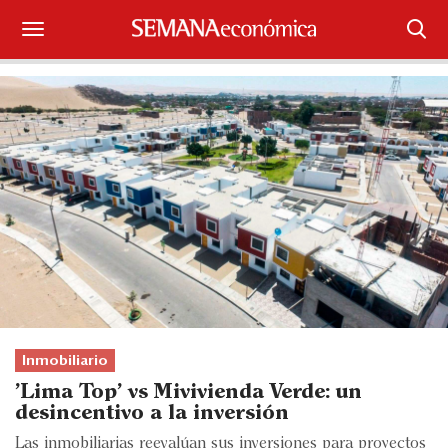
Suscríbase
Iniciar sesión
Portada
¿Qué está pasando?
Sectores y Empresas
Management
Economía y Finanzas
Inmobiliario
'Lima Top' vs Mivivienda Verde: un
Legal y Política
desincentivo a la inversión
Las inmobiliarias reevalúan sus inversiones para proyectos