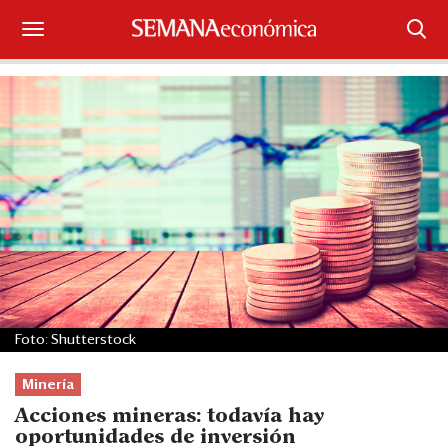
Suscríbase
Iniciar sesión
Portada
¿Qué está pasando?
Sectores y Empresas
Management
Foto: Shutterstock
Economía y Finanzas
Minería
Legal y Política
Acciones mineras: todavía hay
oportunidades de inversión