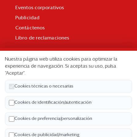
Eventos corporativos
Publicidad
Contáctenos
Libro de reclamaciones
Suscripción
Nuestra página web utiliza cookies para optimizar la
Suscripción individual
experiencia de navegación. Si aceptas su uso, pulsa
“Aceptar”.
Paquetes corporativos
Edición Impresa
Cookies técnicas o necesarias
Nosotros
Cookies de identificación/autenticación
Quiénes somos
Cookies de preferencia/personalización
Código de ética
Términos y Condiciones
Cookies de publicidad/marketing