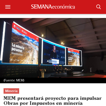
Suscríbase
Iniciar sesión
Portada
¿Qué está pasando?
Sectores y Empresas
Management
(Fuente: MEM)
Economía y Finanzas
Minería
Legal y Política
MEM presentará proyecto para impulsar
Obras por Impuestos en minería