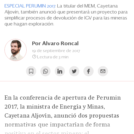
Eventos
ESPECIAL PERUMIN 2017
. La titular del MEM, Cayetana
Aljovín, también anunció que presentará un proyecto para
Blogs
simplificar procesos de devolución de IGV para las mineras
que hagan exploración.
Ranking CEO
Edición Impresa
Por
Alvaro Roncal
19 de septiembre de 2017
Lectura de 3 min
En la conferencia de apertura de Perumin
2017, la ministra de Energía y Minas,
Cayetana Aljovín, anunció dos propuestas
normativas que impactarían de forma
positiva en el sector minero: el...