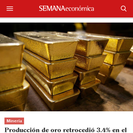
Suscríbase
Iniciar sesión
Portada
¿Qué está pasando?
Sectores y Empresas
Management
Economía y Finanzas
Legal y Política
Minería
Producción de oro retrocedió 3.4% en el