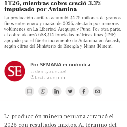
Eventos
1T26, mientras cobre creció 3.3%
impulsado por Antamina
Blogs
La producción aurífera acumuló 24.75 millones de gramos
finos entre enero y marzo de 2026, afectada por menores
Ranking CEO
volúmenes en La Libertad, Arequipa y Puno. Por otra parte,
el cobre alcanzó 688,214 toneladas métricas finas (TMF),
Edición Impresa
apoyado por el fuerte incremento de Antamina en Áncash,
según cifras del Ministerio de Energía y Minas (Minem).
Por
SEMANA económica
22 de mayo de 2026
Lectura de 3 min
La producción minera peruana arrancó el
2026 con resultados mixtos. Al término del