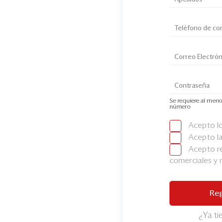
Se requiere al meno
número
Acepto l
Acepto l
Acepto re
comerciales y
Reg
¿Ya t