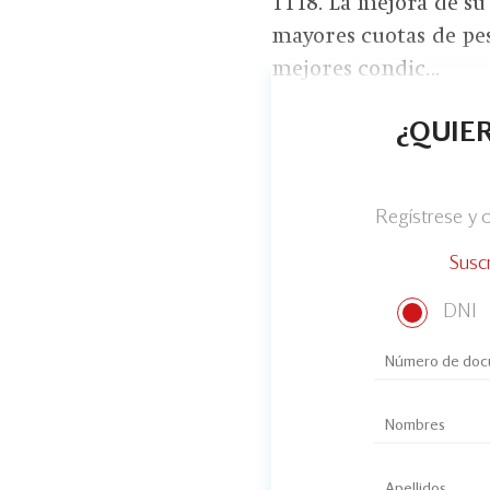
1T18. La mejora de su 
mayores cuotas de pes
mejores condic...
¿QUIER
Regístrese y
Susc
DNI