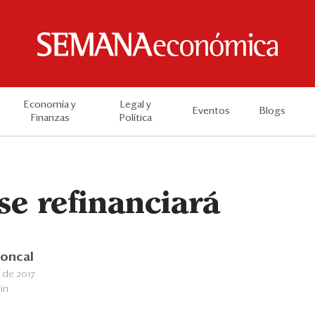
Economía y
Legal y
Eventos
Blogs
Finanzas
Política
se refinanciará
Roncal
 de 2017
in