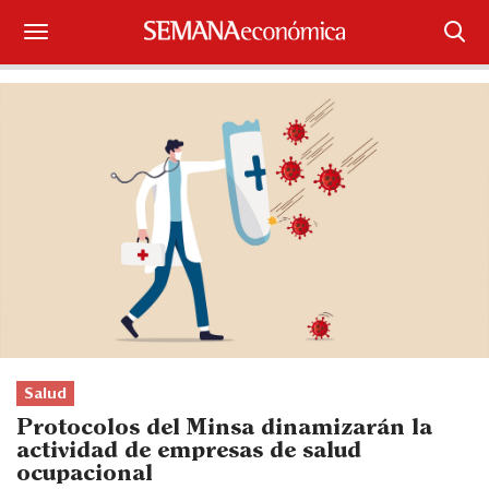
Suscríbase
Iniciar sesión
Portada
¿Qué está pasando?
Sectores y Empresas
Management
Economía y Finanzas
Salud
Protocolos del Minsa dinamizarán la
Legal y Política
actividad de empresas de salud
ocupacional