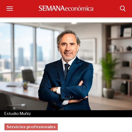
Suscríbase
Iniciar sesión
Portada
¿Qué está pasando?
Sectores y Empresas
Management
Economía y Finanzas
Estudio Muñiz
Legal y Política
Servicios profesionales