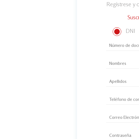
Regístrese y
Susc
DNI