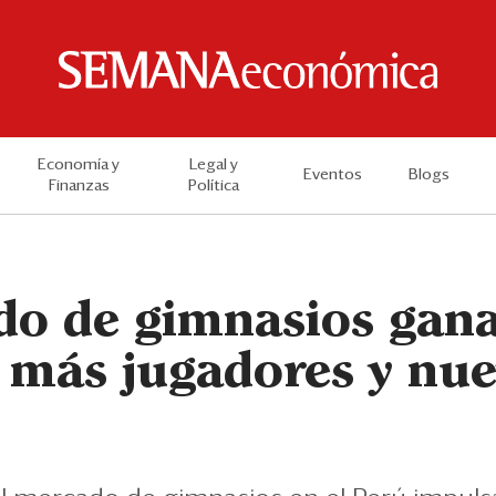
Economía y
Legal y
Eventos
Blogs
Finanzas
Política
do de gimnasios gan
 más jugadores y nu