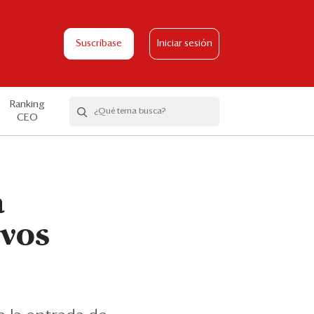
Suscríbase
Iniciar sesión
Ranking
CEO
a
evos