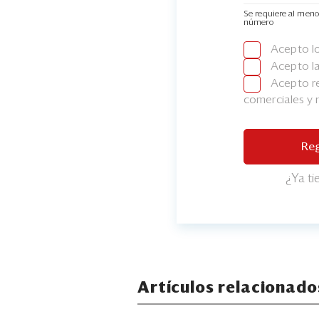
Se requiere al meno
número
Acepto l
Acepto l
Acepto re
comerciales y
Reg
¿Ya t
Artículos relacionado