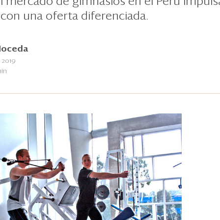
del mercado de gimnasios en el Perú impuls
con una oferta diferenciada.
Noceda
 2019
min