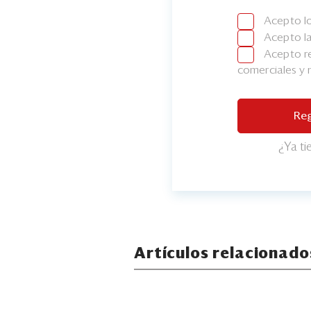
Acepto l
Acepto l
Acepto re
comerciales y
Reg
¿Ya t
Artículos relacionado