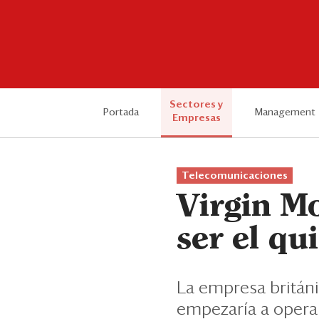
Sectores y
Portada
Management
Empresas
Telecomunicaciones
Virgin Mo
ser el qu
La empresa británi
empezaría a operar