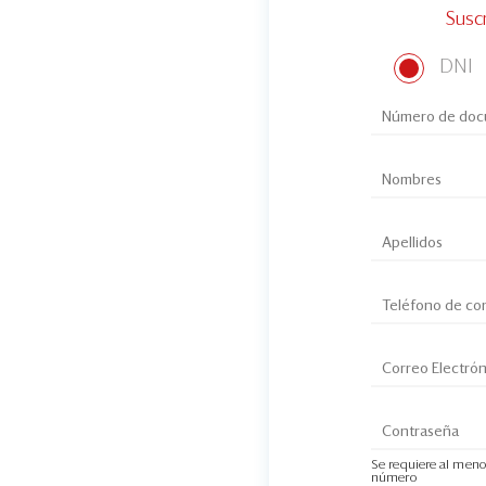
Susc
DNI
Se requiere al meno
número