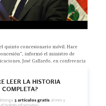
 el quinto concesionario móvil. Hace
 concesión”, informó el ministro de
caciones, José Gallardo, en conferencia
E LEER LA HISTORIA
COMPLETA?
 obtenga
5 artículos gratis
al mes y
el boletín informativo.