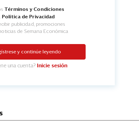
os
Términos y Condiciones
a
Política de Privacidad
cibir publicidad, promociones
 noticias de Semana Económica
ístrese y continúe leyendo
iene una cuenta?
Inicie sesión
s