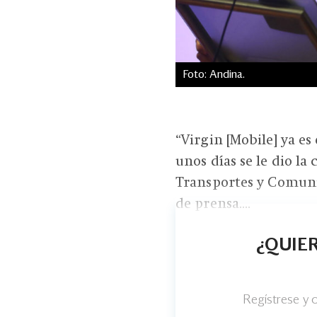
Foto: Andina.
“Virgin [Mobile] ya es
unos días se le dio la
Transportes y Comuni
de prensa....
¿QUIER
Regístrese y