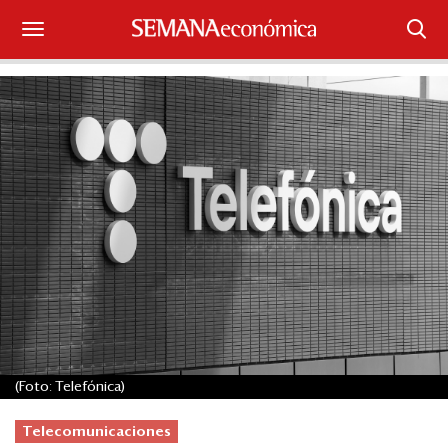
Suscríbase
Iniciar sesión
Portada
¿Qué está pasando?
Sectores y Empresas
Management
Economía y Finanzas
(Foto: Telefónica)
Legal y Política
Telecomunicaciones