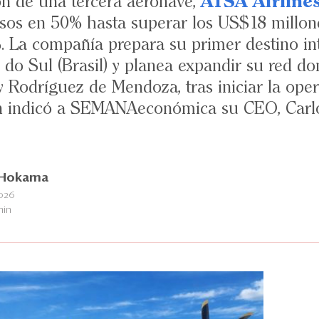
ón de una tercera aeronave,
ATSA Airline
sos en 50% hasta superar los US$18 millon
. La compañía prepara su primer destino in
 do Sul (Brasil) y planea expandir su red d
 Rodríguez de Mendoza, tras iniciar la oper
n indicó a SEMANAeconómica su CEO, Carl
a Hokama
2026
min