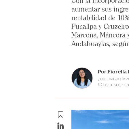
Con la incorporaci
aumentar sus ingre
rentabilidad de 10%
Pucallpa y Cruzeiro
Marcona, Máncora y
Andahuaylas, segú
Por
Fiorell
31 de marzo de 
Lectura de 4 