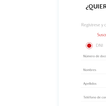
¿QUIER
Regístrese y
Susc
DNI