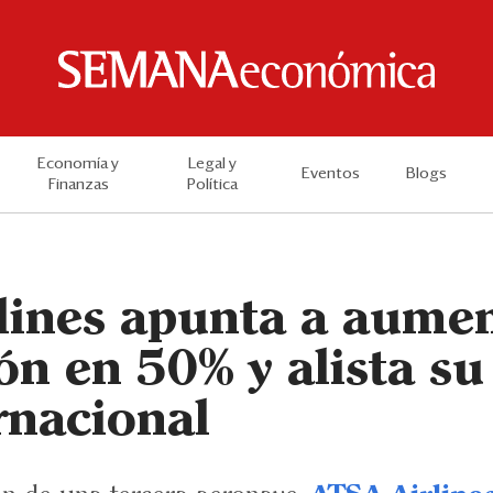
Economía y
Legal y
Eventos
Blogs
Finanzas
Política
lines apunta a aumen
ón en 50% y alista s
rnacional