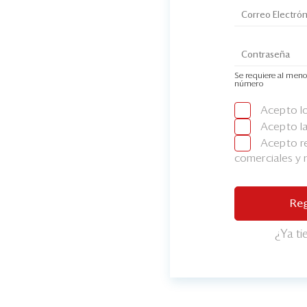
Se requiere al meno
número
Acepto l
Acepto l
Acepto re
comerciales y
Reg
¿Ya t