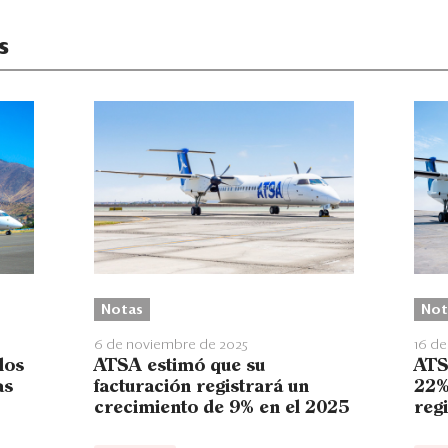
s
Notas
Not
6 de noviembre de 2025
16 de
los
ATSA estimó que su
ATS
as
facturación registrará un
22%
crecimiento de 9% en el 2025
reg