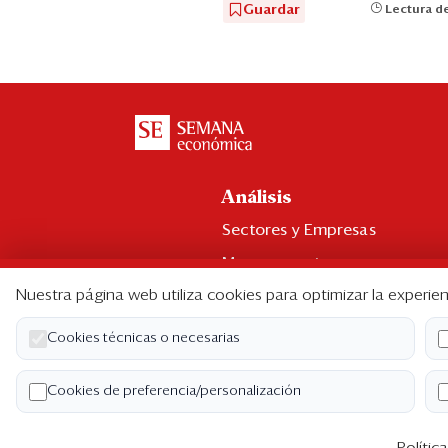
Guardar
Lectura de
Análisis
Sectores y Empresas
Management
Nuestra página web utiliza cookies para optimizar la experien
Economía y Finanzas
Legal y Política
Cookies técnicas o necesarias
Ranking CEO
Cookies de preferencia/personalización
Blogs