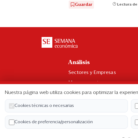
Guardar
Lectura de
Análisis
Sectores y Empresas
Management
Nuestra página web utiliza cookies para optimizar la experien
Economía y Finanzas
Legal y Política
Cookies técnicas o necesarias
Ranking CEO
Cookies de preferencia/personalización
Blogs