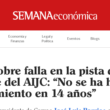
Economía y
Legal y
Eventos
Blogs
Finanzas
Política
bre falla en la pista 
e del AIJC: “No se ha
iento en 14 años”