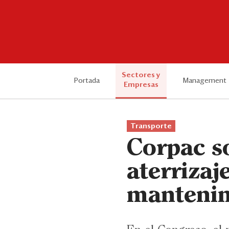
Sectores y
Portada
Management
Empresas
Transporte
Corpac so
aterrizaj
mantenim