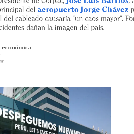
 presidente de Corpac,
José Luis Barrios
,
 principal del
aeropuerto Jorge Chávez
p
 del cableado causaría “un caos mayor”. Por
cidentes dañan la imagen del país.
 económica
4
min