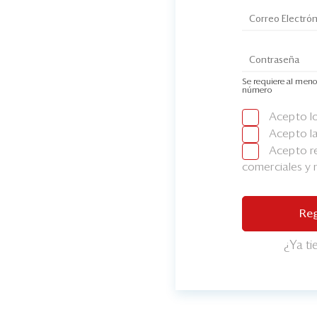
Se requiere al meno
número
Acepto l
Acepto l
Acepto re
comerciales y
Reg
¿Ya t