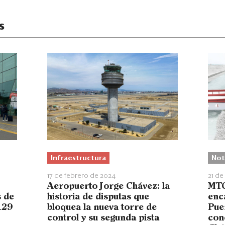
s
Infraestructura
Not
17 de febrero de 2024
21 de
Aeropuerto Jorge Chávez: la
MTC
s de
historia de disputas que
enc
129
bloquea la nueva torre de
Pue
control y su segunda pista
con