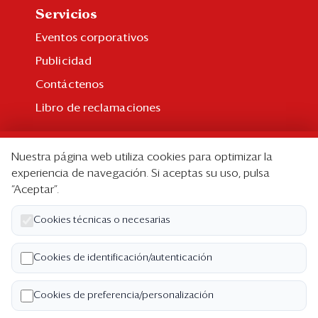
Servicios
Eventos corporativos
Publicidad
Contáctenos
Libro de reclamaciones
Suscripción
Nuestra página web utiliza cookies para optimizar la
Suscripción individual
experiencia de navegación. Si aceptas su uso, pulsa
“Aceptar”.
Paquetes corporativos
Edición Impresa
Cookies técnicas o necesarias
Nosotros
Cookies de identificación/autenticación
Quiénes somos
Cookies de preferencia/personalización
Código de ética