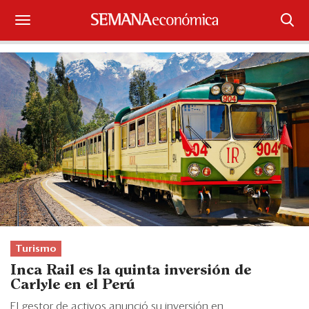
Suscríbase
Iniciar sesión
Portada
¿Qué está pasando?
Sectores y Empresas
Management
Economía y Finanzas
Turismo
Inca Rail es la quinta inversión de
Legal y Política
Carlyle en el Perú
El gestor de activos anunció su inversión en