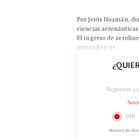
Por Jesús Huamán, dir
ciencias aeronáuticas
El ingreso de aerolíne
mercado y pr...
¿QUIER
Regístrese y
Susc
DNI