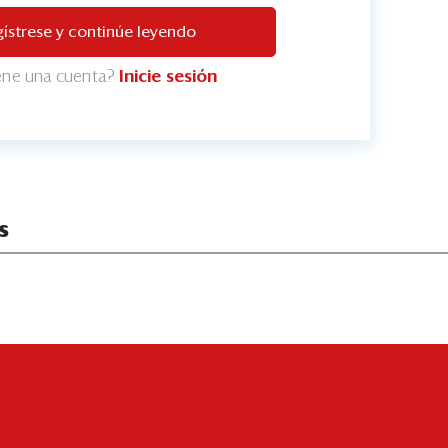
ístrese y continúe leyendo
iene una cuenta?
Inicie sesión
s