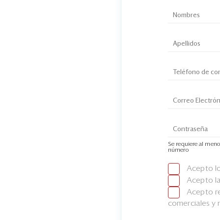
Se requiere al meno
número
Acepto l
Acepto l
Acepto re
comerciales y