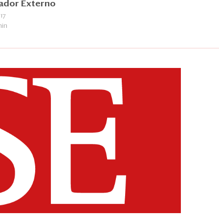
ador Externo
17
min