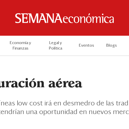
Economía y
Legal y
Eventos
Blogs
Finanzas
Política
uración aérea
íneas low cost irá en desmedro de las trad
s tendrían una oportunidad en nuevos mer