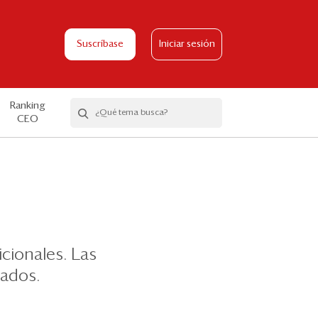
Suscríbase
Iniciar sesión
Ranking
CEO
icionales. Las
cados.