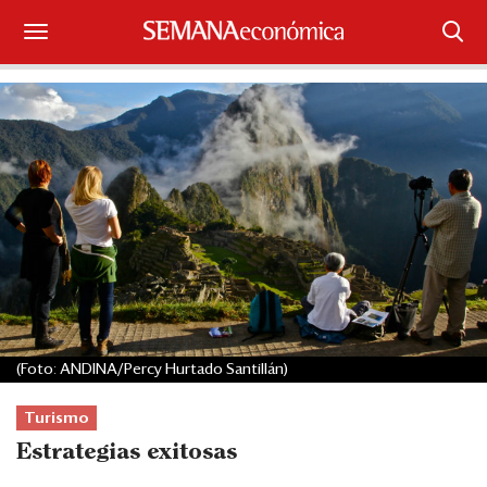
Suscríbase
Iniciar sesión
Portada
¿Qué está pasando?
Sectores y Empresas
Management
(Foto: ANDINA/Percy Hurtado Santillán)
Economía y Finanzas
Turismo
Legal y Política
Estrategias exitosas