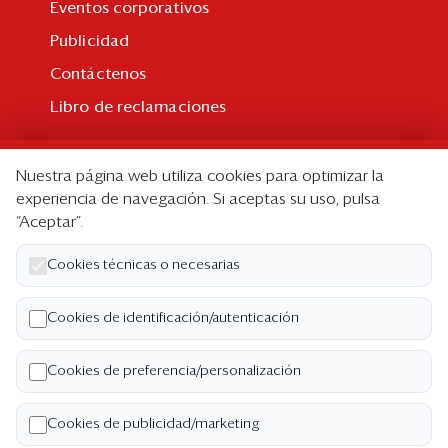
Eventos corporativos
Publicidad
Contáctenos
Libro de reclamaciones
Suscripción
Nuestra página web utiliza cookies para optimizar la
Suscripción individual
experiencia de navegación. Si aceptas su uso, pulsa
“Aceptar”.
Paquetes corporativos
Edición Impresa
Cookies técnicas o necesarias
Nosotros
Cookies de identificación/autenticación
Quiénes somos
Cookies de preferencia/personalización
Código de ética
Términos y Condiciones
Cookies de publicidad/marketing
Política de Privacidad