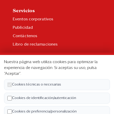
Servicios
Eventos corporativos
Publicidad
Contáctenos
Libro de reclamaciones
Suscripción
Nuestra página web utiliza cookies para optimizar la
Suscripción individual
experiencia de navegación. Si aceptas su uso, pulsa
“Aceptar”.
Paquetes corporativos
Edición Impresa
Cookies técnicas o necesarias
Nosotros
Cookies de identificación/autenticación
Quiénes somos
Cookies de preferencia/personalización
Código de ética