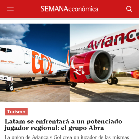
Suscríbase
Iniciar sesión
Portada
¿Qué está pasando?
Sectores y Empresas
Management
Economía y Finanzas
Turismo
Latam se enfrentará a un potenciado
Legal y Política
jugador regional: el grupo Abra
La unión de Avianca y Gol crea un jugador de las mismas