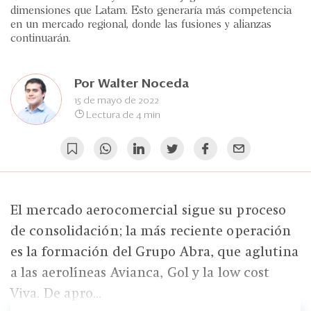
Eventos
dimensiones que Latam. Esto generaría más competencia
en un mercado regional, donde las fusiones y alianzas
Blogs
continuarán.
Ranking CEO
Por
Walter Noceda
Edición Impresa
15 de mayo de 2022
Lectura de 4 min
El mercado aerocomercial sigue su proceso
de consolidación; la más reciente operación
es la formación del Grupo Abra, que aglutina
a las aerolíneas Avianca, Gol y la low cost
Viva. De apro...