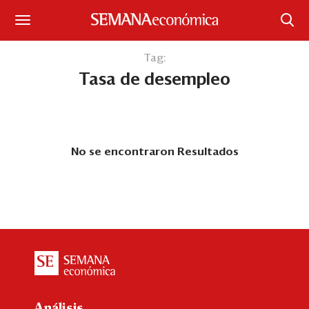
Suscríbase
Tag:
Tasa de desempleo
Iniciar sesión
Portada
¿Qué está pasando?
No se encontraron Resultados
Sectores y Empresas
Management
Economía y Finanzas
Legal y Política
Análisis