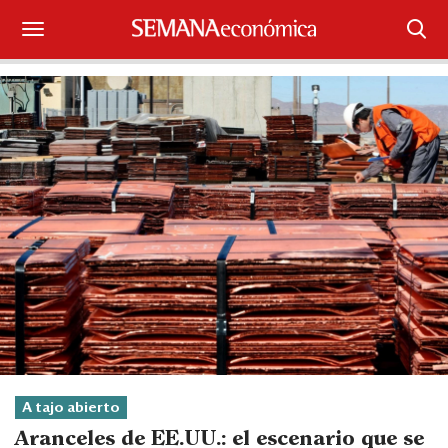
Suscríbase
Iniciar sesión
Portada
¿Qué está pasando?
Sectores y Empresas
Management
Economía y Finanzas
Legal y Política
A tajo abierto
Aranceles de EE.UU.: el escenario que se