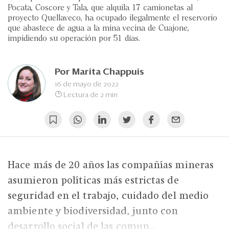
Eventos
Pocata, Coscore y Tala, que alquila 17 camionetas al
proyecto Quellaveco, ha ocupado ilegalmente el reservorio
Blogs
que abastece de agua a la mina vecina de Cuajone,
impidiendo su operación por 51 días.
Ranking CEO
Edición Impresa
Por
Marita Chappuis
16 de mayo de 2022
Lectura de 2 min
Hace más de 20 años las compañías mineras
asumieron políticas más estrictas de
seguridad en el trabajo, cuidado del medio
ambiente y biodiversidad, junto con
desarrollo social de las comun...