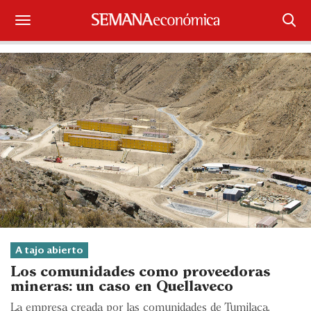
Suscríbase
Iniciar sesión
Portada
¿Qué está pasando?
Sectores y Empresas
Management
Economía y Finanzas
A tajo abierto
Los comunidades como proveedoras
Legal y Política
mineras: un caso en Quellaveco
La empresa creada por las comunidades de Tumilaca,