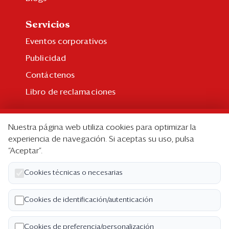
Servicios
Eventos corporativos
Publicidad
Contáctenos
Libro de reclamaciones
Suscripción
Nuestra página web utiliza cookies para optimizar la
Suscripción individual
experiencia de navegación. Si aceptas su uso, pulsa
“Aceptar”.
Paquetes corporativos
Edición Impresa
Cookies técnicas o necesarias
Nosotros
Cookies de identificación/autenticación
Quiénes somos
Cookies de preferencia/personalización
Código de ética