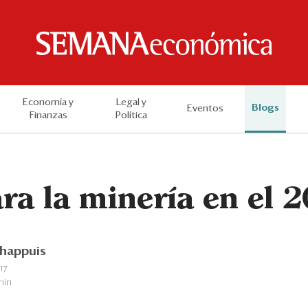
Economía y
Legal y
Blogs
Eventos
Finanzas
Política
ra la minería en el 
Chappuis
17
min