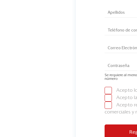
Se requiere al meno
número
Acepto l
Acepto l
Acepto re
comerciales y
Reg