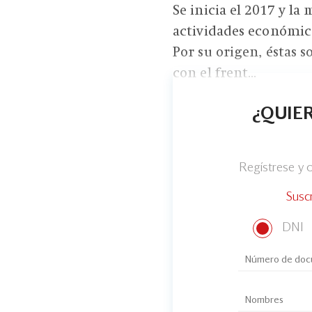
Se inicia el 2017 y la 
actividades económicas
Por su origen, éstas
con el frent...
¿QUIER
Regístrese y
Susc
DNI