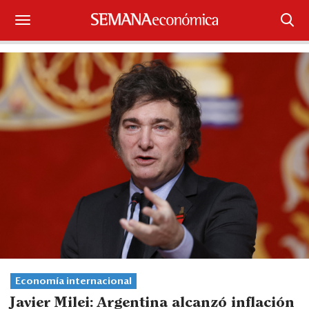
Suscríbase
Iniciar sesión
Portada
¿Qué está pasando?
Sectores y Empresas
Management
Economía y Finanzas
Legal y Política
Economía internacional
Javier Milei: Argentina alcanzó inflación