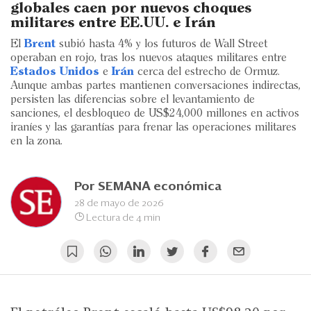
Eventos
globales caen por nuevos choques
militares entre EE.UU. e Irán
Blogs
El
Brent
subió hasta 4% y los futuros de Wall Street
operaban en rojo, tras los nuevos ataques militares entre
Ranking CEO
Estados Unidos
e
Irán
cerca del estrecho de Ormuz.
Aunque ambas partes mantienen conversaciones indirectas,
Edición Impresa
persisten las diferencias sobre el levantamiento de
sanciones, el desbloqueo de US$24,000 millones en activos
iraníes y las garantías para frenar las operaciones militares
en la zona.
Por
SEMANA económica
28 de mayo de 2026
Lectura de 4 min