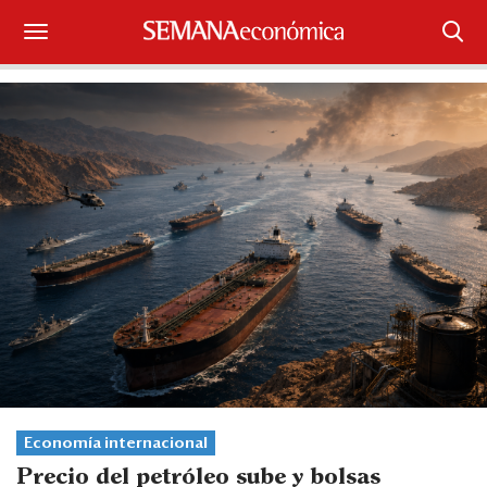
Suscríbase
Iniciar sesión
Portada
¿Qué está pasando?
Sectores y Empresas
Management
Economía y Finanzas
Legal y Política
Economía internacional
Precio del petróleo sube y bolsas