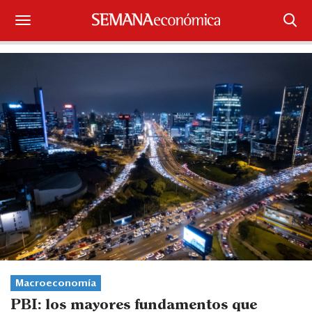
Suscríbase
Iniciar sesión
Portada
¿Qué está pasando?
Sectores y Empresas
Management
Economía y Finanzas
Legal y Política
Macroeconomía
PBI: los mayores fundamentos que