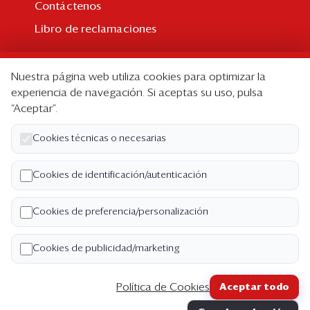
Contáctenos
Libro de reclamaciones
Suscripción
Nuestra página web utiliza cookies para optimizar la
Suscripción individual
experiencia de navegación. Si aceptas su uso, pulsa
“Aceptar”.
Paquetes corporativos
Edición Impresa
Cookies técnicas o necesarias
Nosotros
Cookies de identificación/autenticación
Quiénes somos
Cookies de preferencia/personalización
Código de ética
Términos y Condiciones
Cookies de publicidad/marketing
Política de Privacidad
Política de Cookies
Aceptar todo
Copyright ©2026 Semana Económica. Todos los