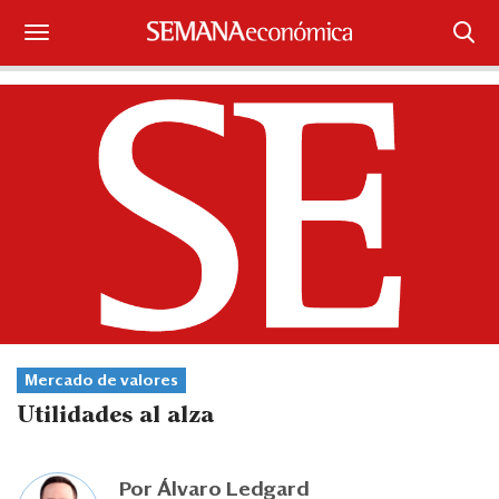
Suscríbase
Iniciar sesión
Portada
¿Qué está pasando?
Sectores y Empresas
Management
Mercado de valores
Economía y Finanzas
Utilidades al alza
Legal y Política
Por
Álvaro Ledgard