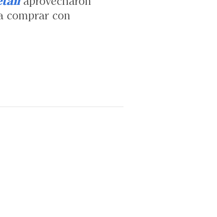
etail
aprovecharon
n a comprar con