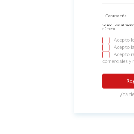
Se requiere al meno
número
Acepto l
Acepto l
Acepto re
comerciales y
Reg
¿Ya t