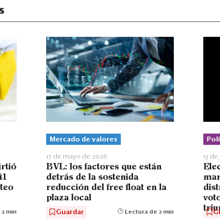
s
Mercado de valores
Polí
17 de mayo de 2026
13 de
BVL: los factores que están
rtió
Ele
detrás de la sostenida
41
mar
reducción del free float en la
teo
dist
plaza local
voto
triu
Guardar
G
Lectura de 2 min
 2 min