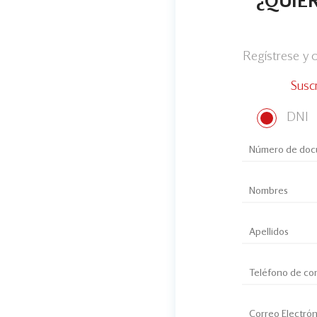
¿QUIER
Regístrese y
Susc
DNI