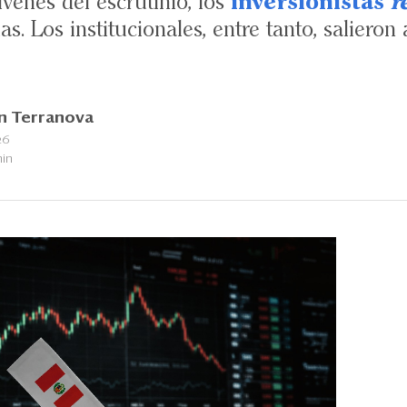
venes del escrutinio, los
inversionistas
r
s. Los institucionales, entre tanto, saliero
n Terranova
26
min