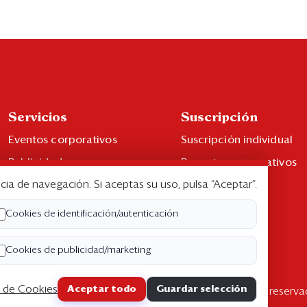
Servicios
Suscripción
Eventos corporativos
Suscripción individual
Publicidad
Paquetes corporativos
cia de navegación. Si aceptas su uso, pulsa “Aceptar”.
Contáctenos
Edición Impresa
Libro de reclamaciones
Cookies de identificación/autenticación
Cookies de publicidad/marketing
a de Cookies
Aceptar todo
Guardar selección
pyright ©2026 Semana Económica. Todos los derechos reserva