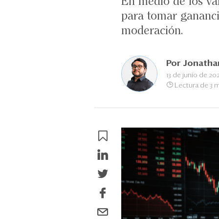
En medio de los vai
para tomar ganancia
moderación.
Por
Jonatha
13 de junio de 20
Lectura de 3 