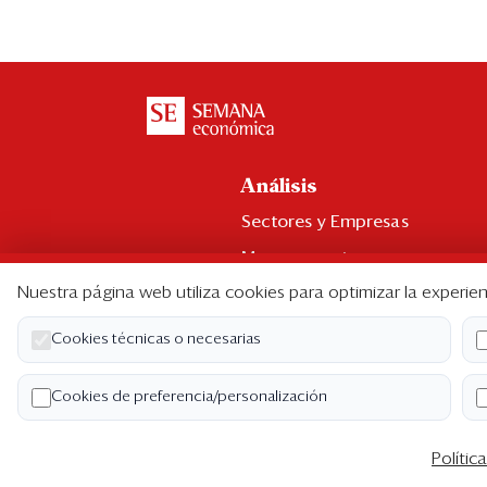
Análisis
Sectores y Empresas
Management
Nuestra página web utiliza cookies para optimizar la experien
Economía y Finanzas
Legal y Política
Cookies técnicas o necesarias
Ranking CEO
Cookies de preferencia/personalización
Blogs
Polític
Co