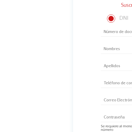
Susc
DNI
Se requiere al meno
número