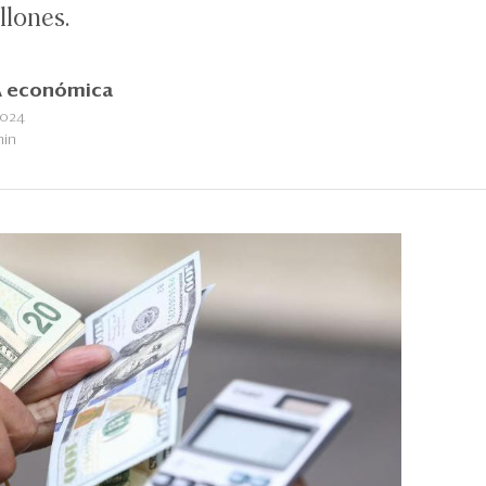
llones.
 económica
2024
min