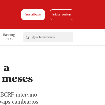
Suscríbase
Iniciar sesión
Ranking
CEO
 a
s meses
 BCRP intervino
swaps cambiarios