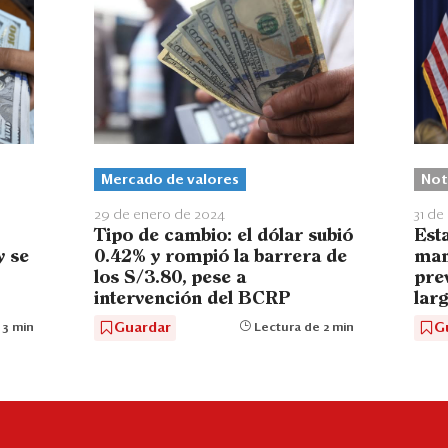
Mercado de valores
Not
29 de enero de 2024
31 de
Tipo de cambio: el dólar subió
Est
y se
0.42% y rompió la barrera de
mant
los S/3.80, pese a
prev
intervención del BCRP
lar
Guardar
G
 3 min
Lectura de 2 min