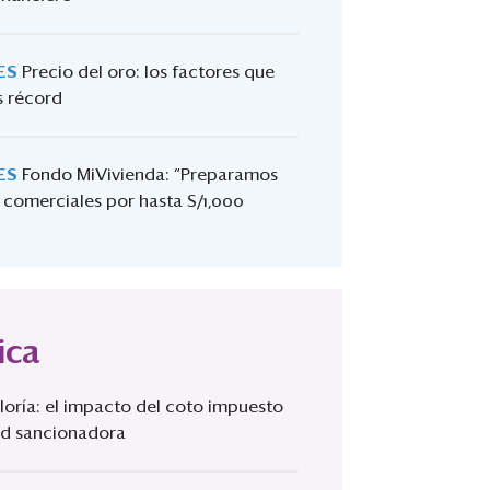
ES
Precio del oro: los factores que
s récord
ES
Fondo MiVivienda: “Preparamos
 comerciales por hasta S/1,000
ica
loría: el impacto del coto impuesto
ad sancionadora