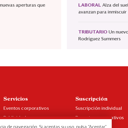
 nuevas aperturas que
LABORAL
Alza del su
avanzan para inmiscuir 
TRIBUTARIO
Un nuevo 
Rodríguez Summers
Servicios
Suscripción
Eventos corporativos
Suscripción individual
Publicidad
Paquetes corporativos
cia de navegación. Si aceptas su uso, pulsa “Aceptar”.
Contáctenos
Edición Impresa