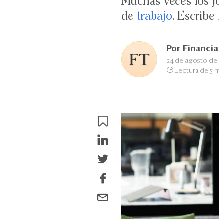
Muchas veces los jó
de
trabajo
. Escribe
Por
Financia
24 de agosto de
Lectura de 5 