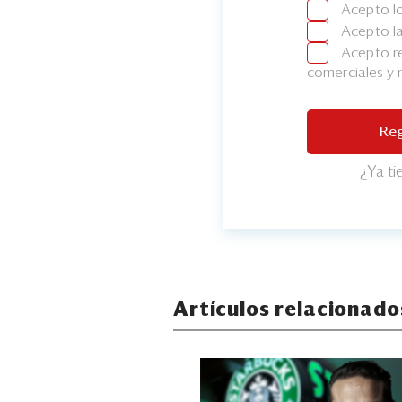
Acepto l
Acepto l
Acepto re
comerciales y
Reg
¿Ya t
Artículos relacionado