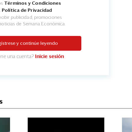
os
Términos y Condiciones
a
Política de Privacidad
cibir publicidad, promociones
 noticias de Semana Económica
ístrese y continúe leyendo
iene una cuenta?
Inicie sesión
s