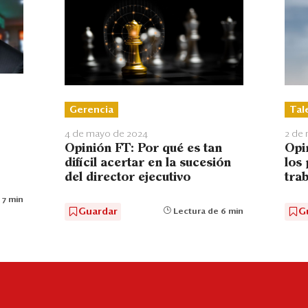
Gerencia
Tal
4 de mayo de 2024
2 de
Opinión FT: Por qué es tan
Opi
difícil acertar en la sucesión
los 
del director ejecutivo
tra
 7 min
Guardar
G
Lectura de 6 min