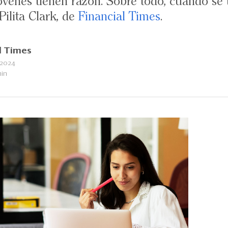
venes tienen razón. Sobre todo, cuando se t
 Pilita Clark, de
Financial Times
.
l Times
 2024
min