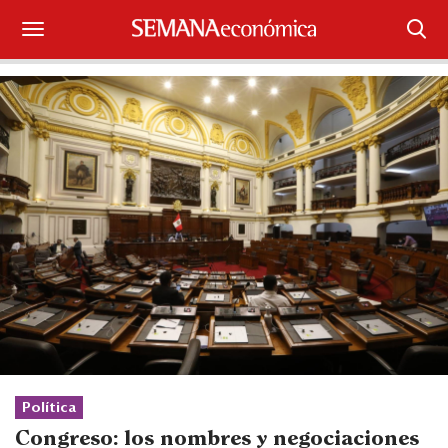
Suscríbase
Iniciar sesión
Portada
¿Qué está pasando?
Sectores y Empresas
Management
Economía y Finanzas
Legal y Política
Política
Congreso: los nombres y negociaciones