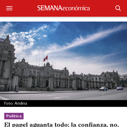
Suscríbase
Iniciar sesión
Portada
¿Qué está pasando?
Sectores y Empresas
Management
Economía y Finanzas
Foto: Andina
Legal y Política
Política
El papel aguanta todo; la confianza, no,