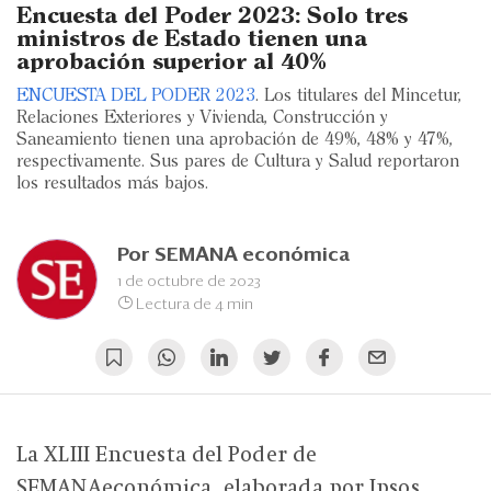
Eventos
Encuesta del Poder 2023: Solo tres
ministros de Estado tienen una
Blogs
aprobación superior al 40%
ENCUESTA DEL PODER 2023
. Los titulares del Mincetur,
Ranking CEO
Relaciones Exteriores y Vivienda, Construcción y
Saneamiento tienen una aprobación de 49%, 48% y 47%,
Edición Impresa
respectivamente. Sus pares de Cultura y Salud reportaron
los resultados más bajos.
Por
SEMANA económica
1 de octubre de 2023
Lectura de 4 min
La XLIII Encuesta del Poder de
SEMANAeconómica, elaborada por Ipsos