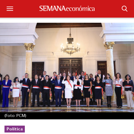
Suscríbase
Iniciar sesión
Portada
¿Qué está pasando?
Sectores y Empresas
Management
Economía y Finanzas
(Foto: PCM)
Legal y Política
Política