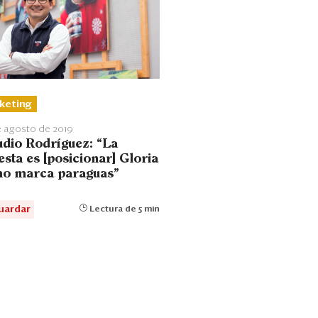
keting
 agosto de 2019
udio Rodríguez: “La
sta es [posicionar] Gloria
o marca paraguas”
uardar
Lectura de 5 min