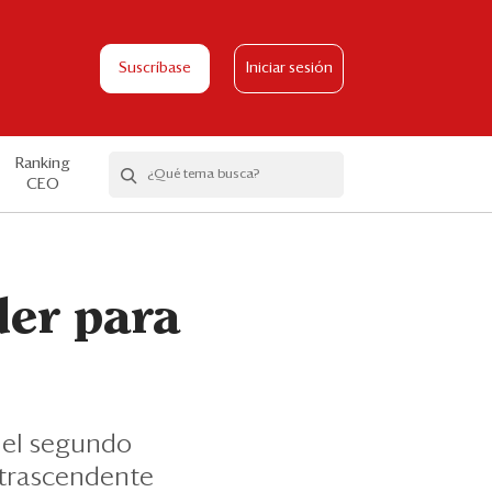
Suscríbase
Iniciar sesión
Ranking
CEO
der para
s el segundo
 trascendente