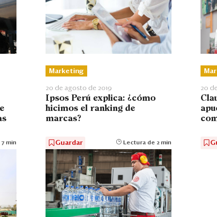
Mar
Marketing
20 de
20 de agosto de 2019
Cla
Ipsos Perú explica: ¿cómo
se
apue
hicimos el ranking de
as
com
marcas?
G
Guardar
 7 min
Lectura de 2 min