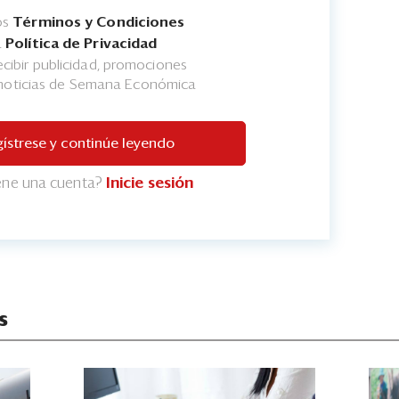
os
Términos y Condiciones
a
Política de Privacidad
cibir publicidad, promociones
 noticias de Semana Económica
ístrese y continúe leyendo
iene una cuenta?
Inicie sesión
s