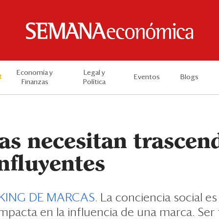
Economía y
Legal y
t
Eventos
Blogs
Finanzas
Política
as necesitan trascen
nfluyentes
KING DE MARCAS.
La conciencia social e
mpacta en la influencia de una marca. Ser