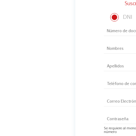
Susc
DNI
Se requiere al meno
número