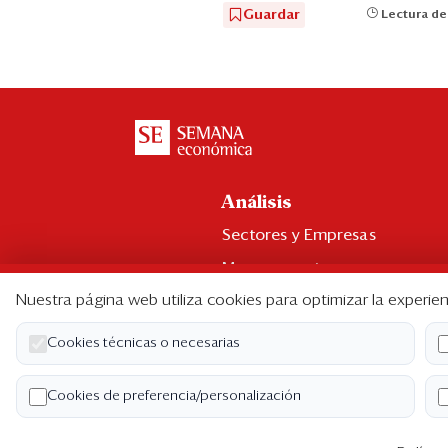
Guardar
Lectura de
Análisis
Sectores y Empresas
Management
Nuestra página web utiliza cookies para optimizar la experien
Economía y Finanzas
Legal y Política
Cookies técnicas o necesarias
Ranking CEO
Cookies de preferencia/personalización
Blogs