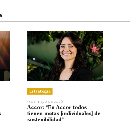
s
Estrategia
9 de mayo de 2026
Accor: “En Accor todos
s
tienen metas [individuales] de
sostenibilidad”