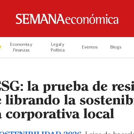
Economía y
Legal y
t
Eventos
Blogs
Finanzas
Política
G: la prueba de resi
 librando la sostenib
 corporativa local