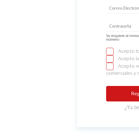
Se requiere al meno
número
Acepto l
Acepto l
Acepto re
comerciales y
Reg
¿Ya t