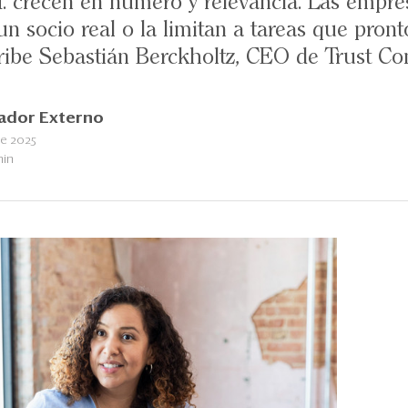
. crecen en número y relevancia. Las empre
un socio real o la limitan a tareas que pron
ribe Sebastián Berckholtz, CEO de Trust Con
ador Externo
e 2025
min