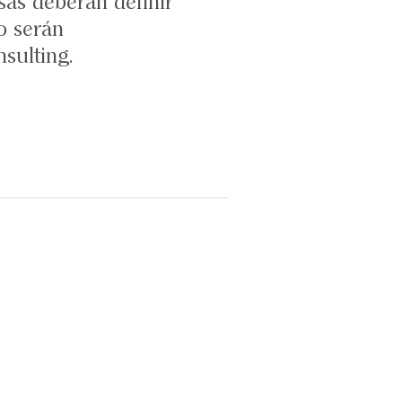
sas deberán definir
to serán
sulting.