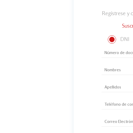
Regístrese y
Susc
DNI