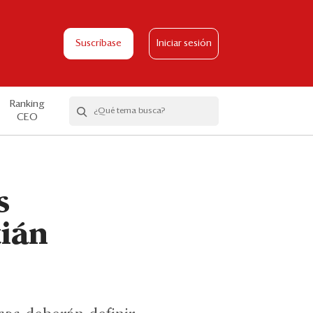
Suscríbase
Iniciar sesión
Ranking
CEO
s
ián