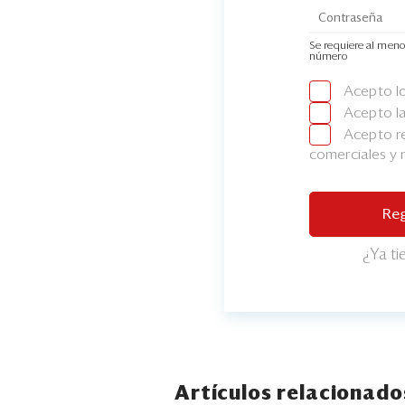
Se requiere al meno
número
Acepto l
Acepto l
Acepto re
comerciales y
Reg
¿Ya t
Artículos relacionado