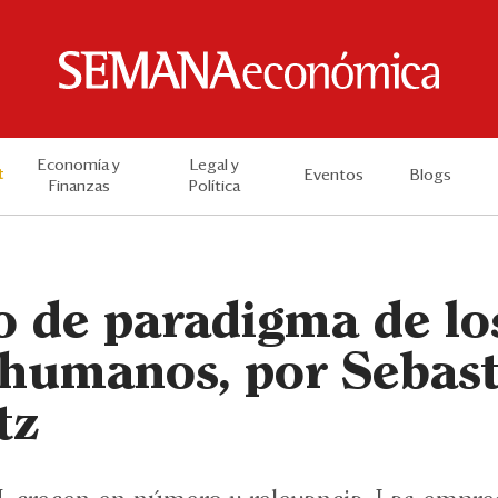
Economía y
Legal y
t
Eventos
Blogs
Finanzas
Política
o de paradigma de lo
 humanos, por Sebast
tz