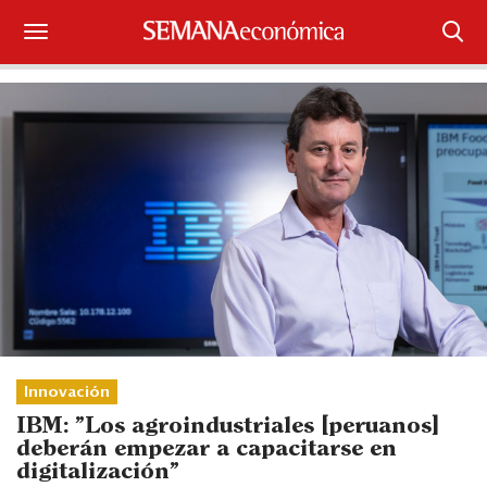
Suscríbase
Iniciar sesión
Portada
¿Qué está pasando?
Sectores y Empresas
Management
Economía y Finanzas
Innovación
IBM: "Los agroindustriales [peruanos]
Legal y Política
deberán empezar a capacitarse en
digitalización"