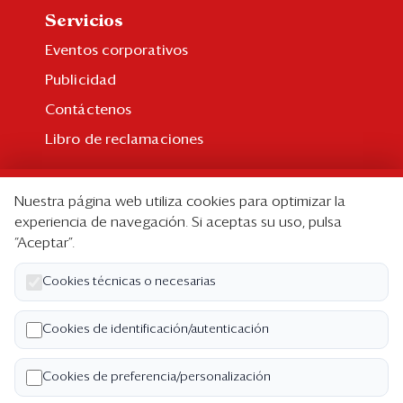
Servicios
Eventos corporativos
Publicidad
Contáctenos
Libro de reclamaciones
Suscripción
Nuestra página web utiliza cookies para optimizar la
Suscripción individual
experiencia de navegación. Si aceptas su uso, pulsa
“Aceptar”.
Paquetes corporativos
Edición Impresa
Cookies técnicas o necesarias
Nosotros
Cookies de identificación/autenticación
Quiénes somos
Cookies de preferencia/personalización
Código de ética