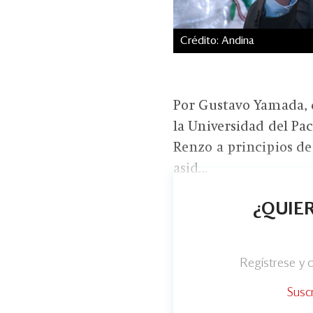
Crédito: Andina
Por Gustavo Yamada, d
la Universidad del Pac
Renzo a principios de
asid...
¿QUIER
Regístrese y
Susc