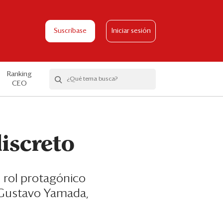
Suscríbase
Iniciar sesión
Ranking
CEO
iscreto
 rol protagónico
e Gustavo Yamada,