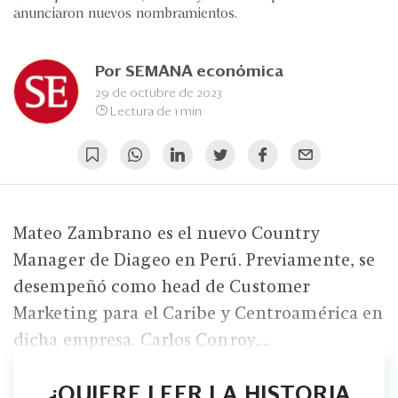
Eventos
anunciaron nuevos nombramientos.
Blogs
Por
SEMANA económica
Ranking CEO
29 de octubre de 2023
Lectura de 1 min
Edición Impresa
Mateo Zambrano es el nuevo Country
Manager de Diageo en Perú. Previamente, se
desempeñó como head de Customer
Marketing para el Caribe y Centroamérica en
dicha empresa. Carlos Conroy,...
¿QUIERE LEER LA HISTORIA