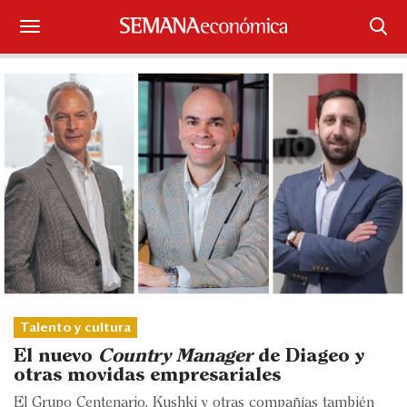
Suscríbase
Iniciar sesión
Portada
¿Qué está pasando?
Sectores y Empresas
Management
Economía y Finanzas
Talento y cultura
El nuevo
Country Manager
de Diageo y
Legal y Política
otras movidas empresariales
El Grupo Centenario, Kushki y otras compañías también