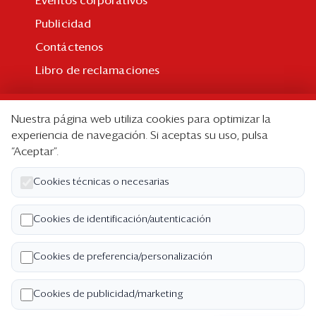
Eventos corporativos
Publicidad
Contáctenos
Libro de reclamaciones
Suscripción
Nuestra página web utiliza cookies para optimizar la
Suscripción individual
experiencia de navegación. Si aceptas su uso, pulsa
“Aceptar”.
Paquetes corporativos
Edición Impresa
Cookies técnicas o necesarias
Nosotros
Cookies de identificación/autenticación
Quiénes somos
Cookies de preferencia/personalización
Código de ética
Términos y Condiciones
Cookies de publicidad/marketing
Política de Privacidad