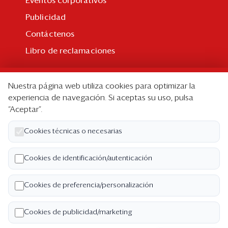
Eventos corporativos
Publicidad
Contáctenos
Libro de reclamaciones
Suscripción
Nuestra página web utiliza cookies para optimizar la
Suscripción individual
experiencia de navegación. Si aceptas su uso, pulsa
“Aceptar”.
Paquetes corporativos
Edición Impresa
Cookies técnicas o necesarias
Nosotros
Cookies de identificación/autenticación
Quiénes somos
Cookies de preferencia/personalización
Código de ética
Términos y Condiciones
Cookies de publicidad/marketing
Política de Privacidad