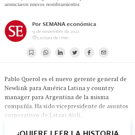
Eventos
anunciaron nuevos nombramientos
Blogs
Por
SEMANA económica
Ranking CEO
13 de noviembre de 2022
Lectura de 1 min
Edición Impresa
Pablo Querol es el nuevo gerente general de
Newlink para América Latina y country
manager para Argentina de la misma
compañía. Ha sido vicepresidente de asuntos
corporativos de Latam Airli...
¿QUIERE LEER LA HISTORIA