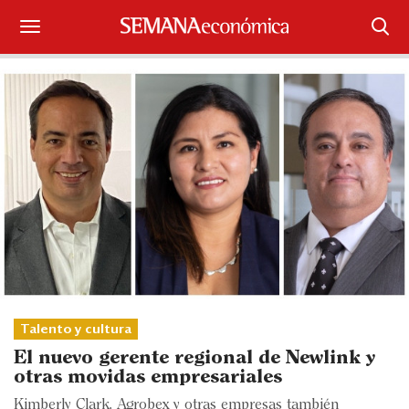
Suscríbase
Iniciar sesión
Portada
¿Qué está pasando?
Sectores y Empresas
Management
Economía y Finanzas
Talento y cultura
El nuevo gerente regional de Newlink y
Legal y Política
otras movidas empresariales
Kimberly Clark, Agrobex y otras empresas también