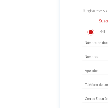
Regístrese y
Susc
DNI