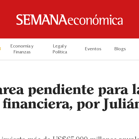
Economía y
Legal y
t
Eventos
Blogs
Finanzas
Política
area pendiente para l
 financiera, por Juliá