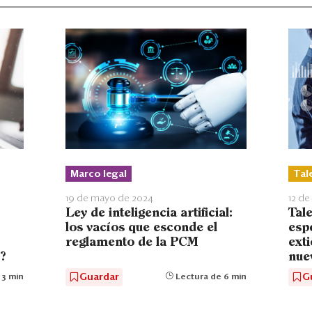
Marco legal
Tal
19 de mayo de 2024
12 d
Ley de inteligencia artificial:
Tale
los vacíos que esconde el
espe
reglamento de la PCM
ext
?
nue
Guardar
G
 3 min
Lectura de 6 min