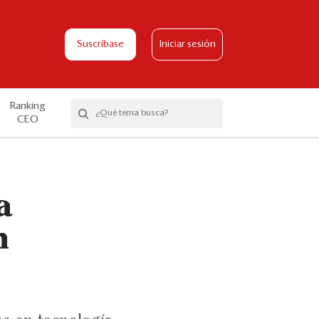
Suscríbase
Iniciar sesión
Ranking
CEO
a
n