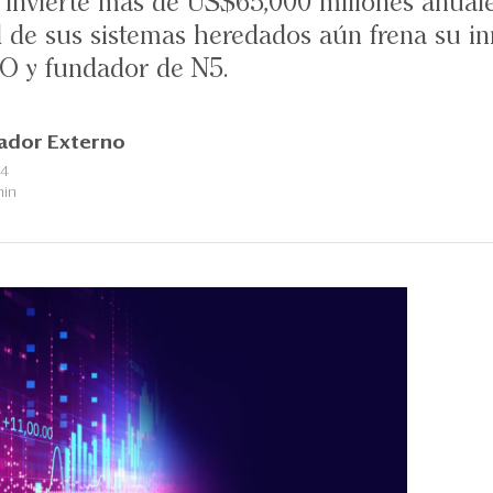
o invierte más de US$65,000 millones anuale
d de sus sistemas heredados aún frena su in
O y fundador de N5.
ador Externo
24
min