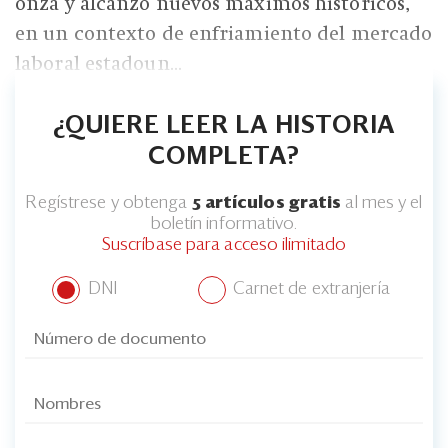
Eventos
onza y alcanzó nuevos máximos históricos,
en un contexto de enfriamiento del mercado
Blogs
laboral estadoun...
Ranking CEO
¿QUIERE LEER LA HISTORIA
Edición Impresa
COMPLETA?
Regístrese y obtenga
5 artículos gratis
al mes y el
boletín informativo.
Suscríbase para acceso ilimitado
DNI
Carnet de extranjería