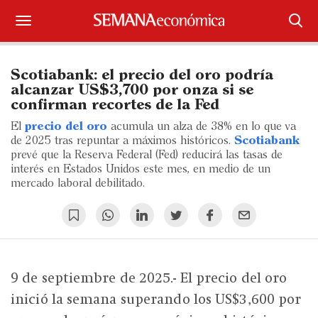
Suscríbase
Scotiabank: el precio del oro podría
Iniciar sesión
alcanzar US$3,700 por onza si se
confirman recortes de la Fed
Portada
El
precio del oro
acumula un alza de 38% en lo que va
de 2025 tras repuntar a máximos históricos.
Scotiabank
¿Qué está pasando?
prevé que la Reserva Federal (Fed) reducirá las tasas de
interés en Estados Unidos este mes, en medio de un
mercado laboral debilitado.
Sectores y Empresas
Management
Economía y Finanzas
9 de septiembre de 2025.- El precio del oro
Legal y Política
inició la semana superando los US$3,600 por