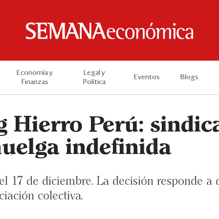
Economía y
Legal y
Eventos
Blogs
Finanzas
Política
 Hierro Perú: sindic
huelga indefinida
 el 17 de diciembre. La decisión responde 
iación colectiva.