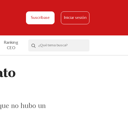
Suscríbase
Iniciar sesión
Ranking
CEO
ato
a que no hubo un