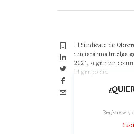
El Sindicato de Obre
iniciará una huelga g
2021, según un comun
El grupo de...
¿QUIER
Regístrese y
Susc