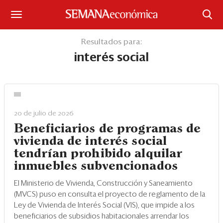
Suscríbase
Resultados para:
interés social
Iniciar sesión
Portada
¿Qué está pasando?
20 de julio de 2026
Beneficiarios de programas de
Sectores y Empresas
vivienda de interés social
tendrían prohibido alquilar
Management
inmuebles subvencionados
Economía y Finanzas
El Ministerio de Vivienda, Construcción y Saneamiento
(MVCS) puso en consulta el proyecto de reglamento de la
Legal y Política
Ley de Vivienda de Interés Social (VIS), que impide a los
beneficiarios de subsidios habitacionales arrendar los