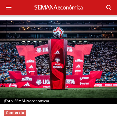
Suscríbase
Iniciar sesión
Portada
¿Qué está pasando?
Sectores y Empresas
Management
Economía y Finanzas
(Foto: SEMANAeconómica)
Legal y Política
Comercio